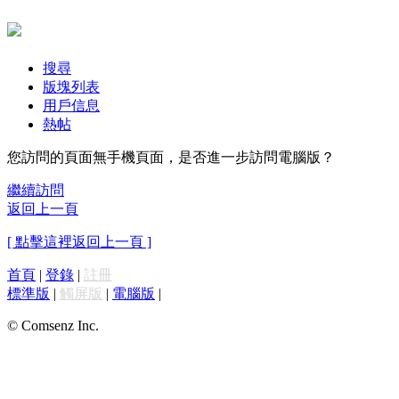
搜尋
版塊列表
用戶信息
熱帖
您訪問的頁面無手機頁面，是否進一步訪問電腦版？
繼續訪問
返回上一頁
[ 點擊這裡返回上一頁 ]
首頁
|
登錄
|
註冊
標準版
|
觸屏版
|
電腦版
|
© Comsenz Inc.