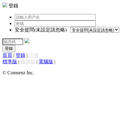
登錄
安全提問(未設定請忽略)
登錄
首頁
|
登錄
|
註冊
標準版
|
觸屏版
|
電腦版
|
© Comsenz Inc.