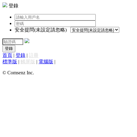
登錄
安全提問(未設定請忽略)
登錄
首頁
|
登錄
|
註冊
標準版
|
觸屏版
|
電腦版
|
© Comsenz Inc.