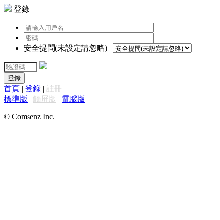
登錄
安全提問(未設定請忽略)
登錄
首頁
|
登錄
|
註冊
標準版
|
觸屏版
|
電腦版
|
© Comsenz Inc.