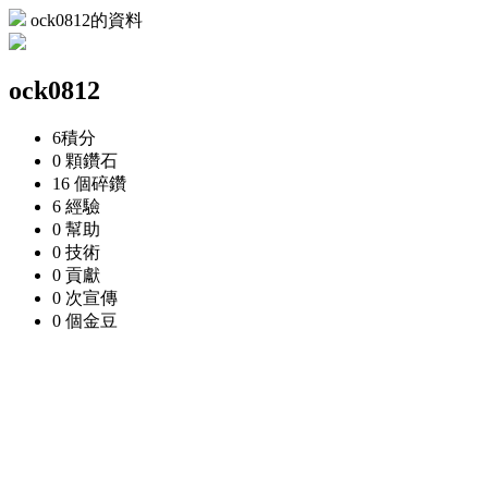
ock0812的資料
ock0812
6
積分
0 顆
鑽石
16 個
碎鑽
6
經驗
0
幫助
0
技術
0
貢獻
0 次
宣傳
0 個
金豆