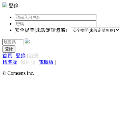
登錄
安全提問(未設定請忽略)
登錄
首頁
|
登錄
|
註冊
標準版
|
觸屏版
|
電腦版
|
© Comsenz Inc.