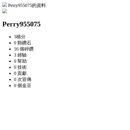
Perry955075的資料
Perry955075
3
積分
0 顆
鑽石
16 個
碎鑽
3
經驗
0
幫助
0
技術
0
貢獻
0 次
宣傳
0 個
金豆