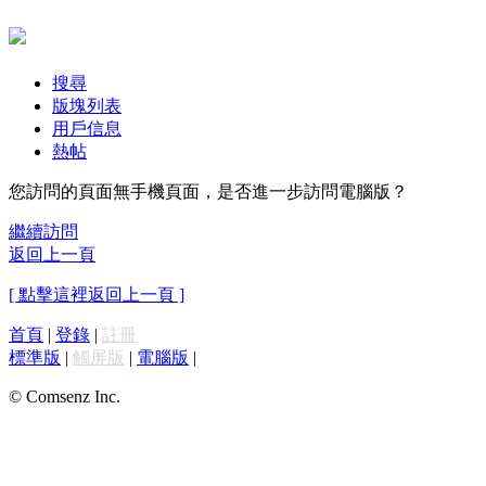
搜尋
版塊列表
用戶信息
熱帖
您訪問的頁面無手機頁面，是否進一步訪問電腦版？
繼續訪問
返回上一頁
[ 點擊這裡返回上一頁 ]
首頁
|
登錄
|
註冊
標準版
|
觸屏版
|
電腦版
|
© Comsenz Inc.