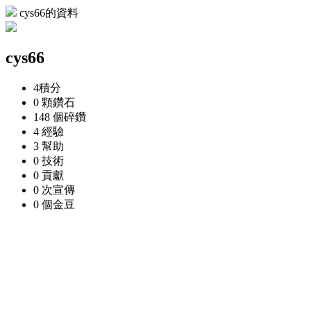
cys66的資料
cys66
4
積分
0 顆
鑽石
148 個
碎鑽
4
經驗
3
幫助
0
技術
0
貢獻
0 次
宣傳
0 個
金豆