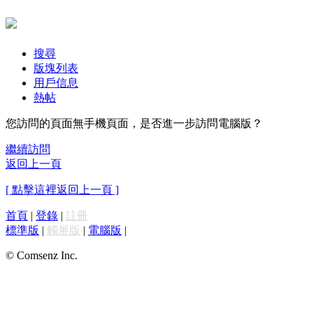
搜尋
版塊列表
用戶信息
熱帖
您訪問的頁面無手機頁面，是否進一步訪問電腦版？
繼續訪問
返回上一頁
[ 點擊這裡返回上一頁 ]
首頁
|
登錄
|
註冊
標準版
|
觸屏版
|
電腦版
|
© Comsenz Inc.