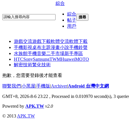
綜合
綜合
搜尋
帖子
用戶
遊戲交流
遊戲下載
軟體交流
軟體下載
手機影視
桌布主題
漫畫小說
手機鈴聲
水族館
手機音樂
二手市場
新手專區
HTC
Sony
Samsung
TWM
Huawei
MOTO
解密技術
繁化技術
抱歉，您需要登錄後才能查看
聯繫我們
|
小黑屋
|
手機版
|
Archiver
|
Android 台灣中文網
GMT+8, 2026-8-6 23:22
, Processed in 0.010970 second(s), 3 quer
Powered by
APK.TW
v2.0
© 2013
APK.TW