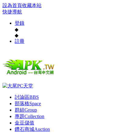
設為首頁
收藏本站
快捷導航
登錄
◆
◆
註冊
討論區
BBS
部落格
Space
群組
Group
專題
Collection
金豆儲值
鑽石商城
Auction