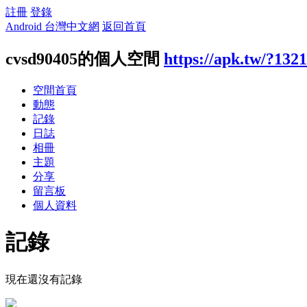
註冊
登錄
Android 台灣中文網
返回首頁
cvsd90405的個人空間
https://apk.tw/?132
空間首頁
動態
記錄
日誌
相冊
主題
分享
留言板
個人資料
記錄
現在還沒有記錄