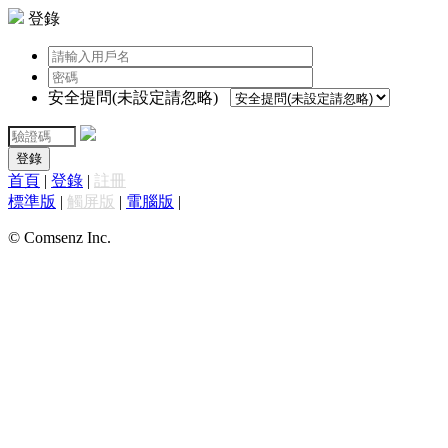
登錄
安全提問(未設定請忽略)
登錄
首頁
|
登錄
|
註冊
標準版
|
觸屏版
|
電腦版
|
© Comsenz Inc.