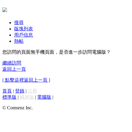
搜尋
版塊列表
用戶信息
熱帖
您訪問的頁面無手機頁面，是否進一步訪問電腦版？
繼續訪問
返回上一頁
[ 點擊這裡返回上一頁 ]
首頁
|
登錄
|
註冊
標準版
|
觸屏版
|
電腦版
|
© Comsenz Inc.