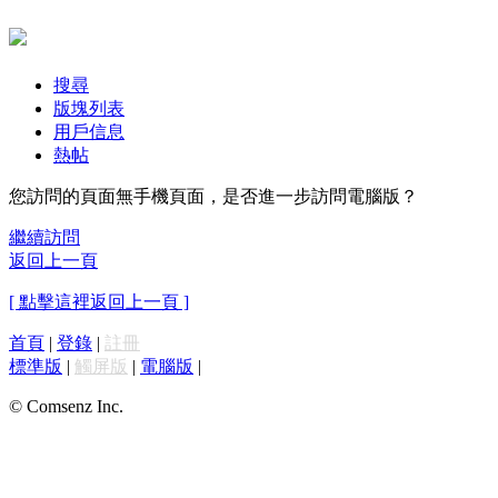
搜尋
版塊列表
用戶信息
熱帖
您訪問的頁面無手機頁面，是否進一步訪問電腦版？
繼續訪問
返回上一頁
[ 點擊這裡返回上一頁 ]
首頁
|
登錄
|
註冊
標準版
|
觸屏版
|
電腦版
|
© Comsenz Inc.