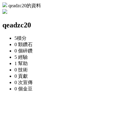
qeadzc20的資料
qeadzc20
5
積分
0 顆
鑽石
0 個
碎鑽
5
經驗
1
幫助
0
技術
0
貢獻
0 次
宣傳
0 個
金豆