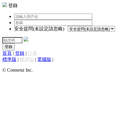
登錄
安全提問(未設定請忽略)
登錄
首頁
|
登錄
|
註冊
標準版
|
觸屏版
|
電腦版
|
© Comsenz Inc.