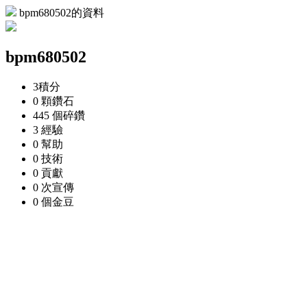
bpm680502的資料
bpm680502
3
積分
0 顆
鑽石
445 個
碎鑽
3
經驗
0
幫助
0
技術
0
貢獻
0 次
宣傳
0 個
金豆