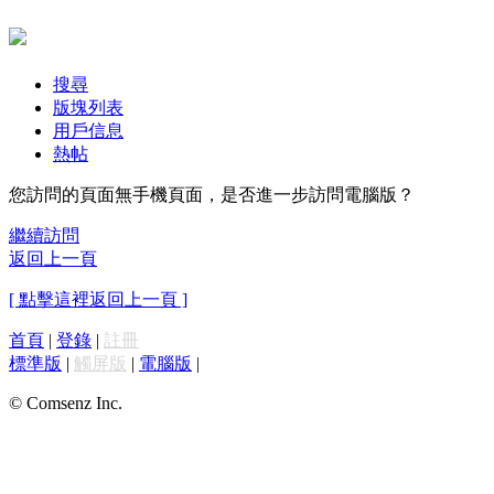
搜尋
版塊列表
用戶信息
熱帖
您訪問的頁面無手機頁面，是否進一步訪問電腦版？
繼續訪問
返回上一頁
[ 點擊這裡返回上一頁 ]
首頁
|
登錄
|
註冊
標準版
|
觸屏版
|
電腦版
|
© Comsenz Inc.