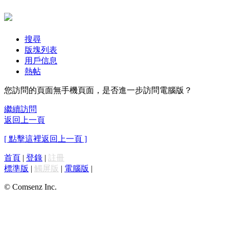
搜尋
版塊列表
用戶信息
熱帖
您訪問的頁面無手機頁面，是否進一步訪問電腦版？
繼續訪問
返回上一頁
[ 點擊這裡返回上一頁 ]
首頁
|
登錄
|
註冊
標準版
|
觸屏版
|
電腦版
|
© Comsenz Inc.