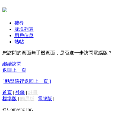
搜尋
版塊列表
用戶信息
熱帖
您訪問的頁面無手機頁面，是否進一步訪問電腦版？
繼續訪問
返回上一頁
[ 點擊這裡返回上一頁 ]
首頁
|
登錄
|
註冊
標準版
|
觸屏版
|
電腦版
|
© Comsenz Inc.