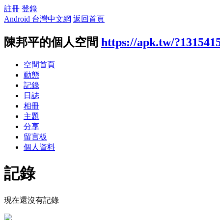
註冊
登錄
Android 台灣中文網
返回首頁
陳邦平的個人空間
https://apk.tw/?131541
空間首頁
動態
記錄
日誌
相冊
主題
分享
留言板
個人資料
記錄
現在還沒有記錄