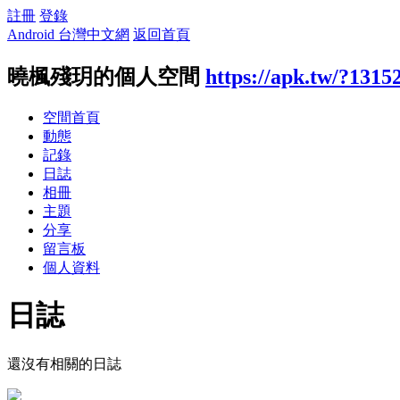
註冊
登錄
Android 台灣中文網
返回首頁
曉楓殘玥的個人空間
https://apk.tw/?1315
空間首頁
動態
記錄
日誌
相冊
主題
分享
留言板
個人資料
日誌
還沒有相關的日誌