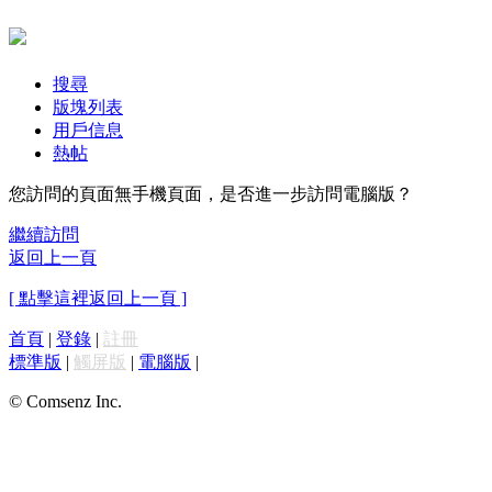
搜尋
版塊列表
用戶信息
熱帖
您訪問的頁面無手機頁面，是否進一步訪問電腦版？
繼續訪問
返回上一頁
[ 點擊這裡返回上一頁 ]
首頁
|
登錄
|
註冊
標準版
|
觸屏版
|
電腦版
|
© Comsenz Inc.