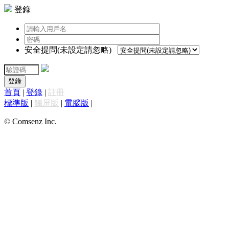
登錄
安全提問(未設定請忽略)
登錄
首頁
|
登錄
|
註冊
標準版
|
觸屏版
|
電腦版
|
© Comsenz Inc.