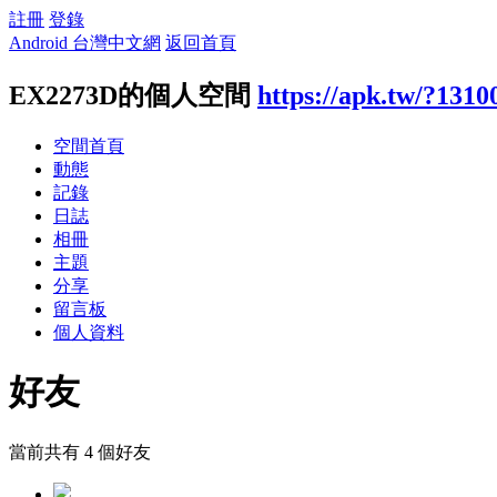
註冊
登錄
Android 台灣中文網
返回首頁
EX2273D的個人空間
https://apk.tw/?1310
空間首頁
動態
記錄
日誌
相冊
主題
分享
留言板
個人資料
好友
當前共有
4
個好友