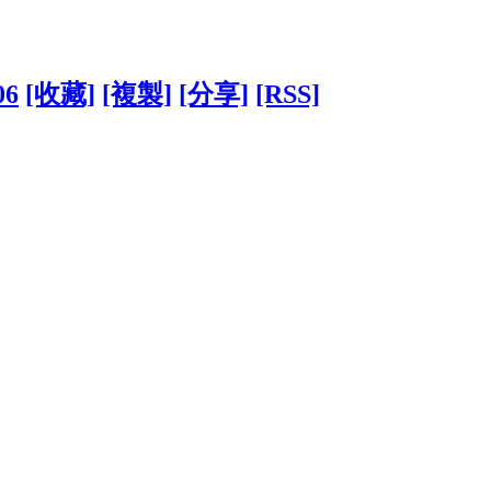
06
[收藏]
[複製]
[分享]
[RSS]