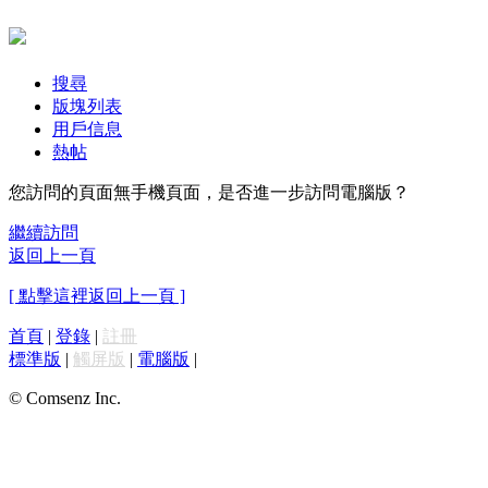
搜尋
版塊列表
用戶信息
熱帖
您訪問的頁面無手機頁面，是否進一步訪問電腦版？
繼續訪問
返回上一頁
[ 點擊這裡返回上一頁 ]
首頁
|
登錄
|
註冊
標準版
|
觸屏版
|
電腦版
|
© Comsenz Inc.