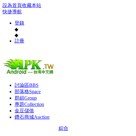
設為首頁
收藏本站
快捷導航
登錄
◆
◆
註冊
討論區
BBS
部落格
Space
群組
Group
專題
Collection
金豆儲值
鑽石商城
Auction
綜合