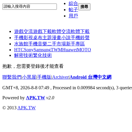
綜合
搜尋
帖子
用戶
遊戲交流
遊戲下載
軟體交流
軟體下載
手機影視
桌布主題
漫畫小說
手機鈴聲
水族館
手機音樂
二手市場
新手專區
HTC
Sony
Samsung
TWM
Huawei
MOTO
解密技術
繁化技術
抱歉，您需要登錄後才能查看
聯繫我們
|
小黑屋
|
手機版
|
Archiver
|
Android 台灣中文網
GMT+8, 2026-8-8 07:49
, Processed in 0.009984 second(s), 3 quer
Powered by
APK.TW
v2.0
© 2013
APK.TW