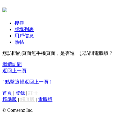
搜尋
版塊列表
用戶信息
熱帖
您訪問的頁面無手機頁面，是否進一步訪問電腦版？
繼續訪問
返回上一頁
[ 點擊這裡返回上一頁 ]
首頁
|
登錄
|
註冊
標準版
|
觸屏版
|
電腦版
|
© Comsenz Inc.