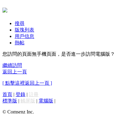
搜尋
版塊列表
用戶信息
熱帖
您訪問的頁面無手機頁面，是否進一步訪問電腦版？
繼續訪問
返回上一頁
[ 點擊這裡返回上一頁 ]
首頁
|
登錄
|
註冊
標準版
|
觸屏版
|
電腦版
|
© Comsenz Inc.