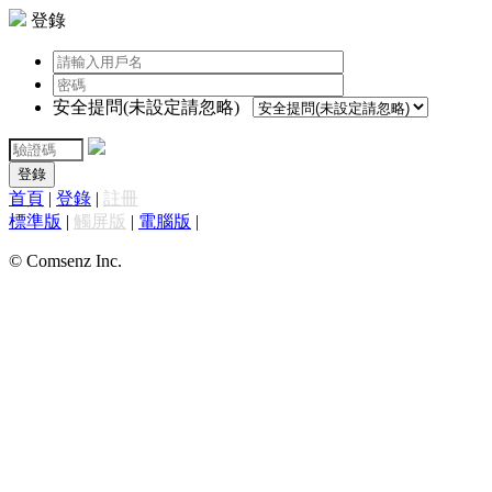
登錄
安全提問(未設定請忽略)
登錄
首頁
|
登錄
|
註冊
標準版
|
觸屏版
|
電腦版
|
© Comsenz Inc.