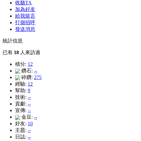
收聽TA
加為好友
給我留言
打個招呼
發送消息
統計信息
已有
18
人來訪過
積分:
12
鑽石:
--
碎鑽:
275
經驗:
12
幫助:
9
技術:
--
貢獻:
--
宣傳:
--
金豆:
--
好友:
10
主題:
--
日誌:
--