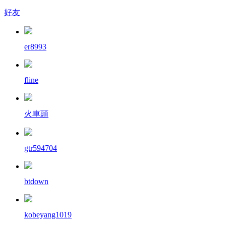
好友
er8993
fline
火車頭
gtr594704
btdown
kobeyang1019