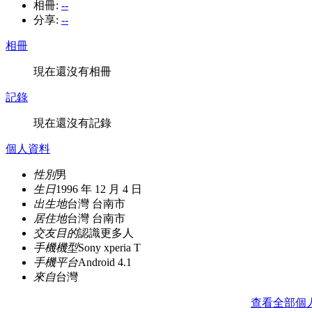
相冊:
--
分享:
--
相冊
現在還沒有相冊
記錄
現在還沒有記錄
個人資料
性別
男
生日
1996 年 12 月 4 日
出生地
台灣 台南市
居住地
台灣 台南市
交友目的
認識更多人
手機機型
Sony xperia T
手機平台
Android 4.1
來自
台灣
查看全部個