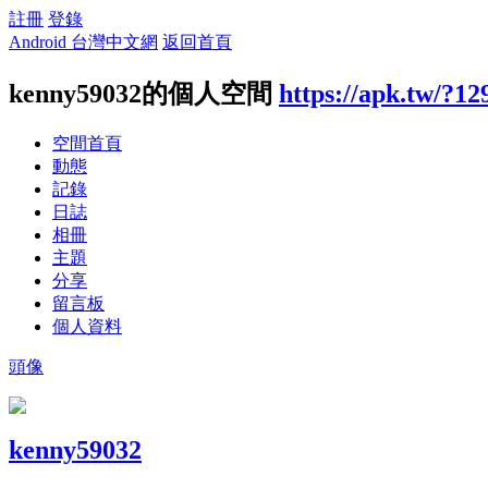
註冊
登錄
Android 台灣中文網
返回首頁
kenny59032的個人空間
https://apk.tw/?12
空間首頁
動態
記錄
日誌
相冊
主題
分享
留言板
個人資料
頭像
kenny59032