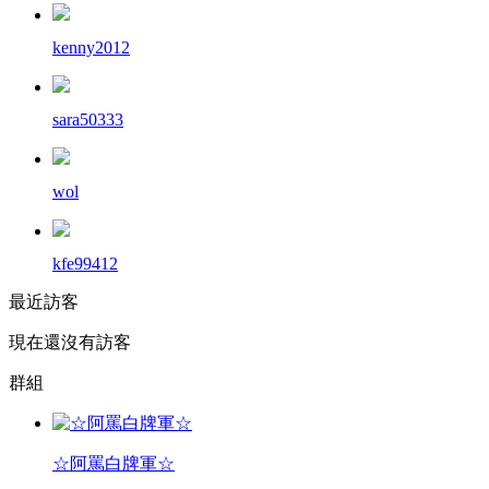
kenny2012
sara50333
wol
kfe99412
最近訪客
現在還沒有訪客
群組
☆阿罵白牌軍☆