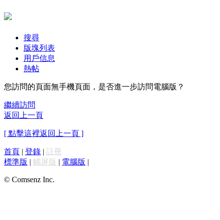
搜尋
版塊列表
用戶信息
熱帖
您訪問的頁面無手機頁面，是否進一步訪問電腦版？
繼續訪問
返回上一頁
[ 點擊這裡返回上一頁 ]
首頁
|
登錄
|
註冊
標準版
|
觸屏版
|
電腦版
|
© Comsenz Inc.