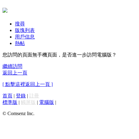
搜尋
版塊列表
用戶信息
熱帖
您訪問的頁面無手機頁面，是否進一步訪問電腦版？
繼續訪問
返回上一頁
[ 點擊這裡返回上一頁 ]
首頁
|
登錄
|
註冊
標準版
|
觸屏版
|
電腦版
|
© Comsenz Inc.