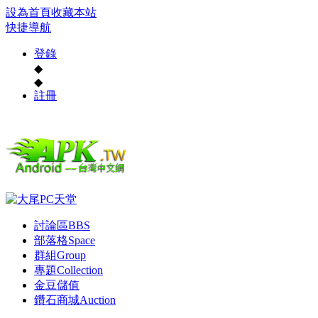
設為首頁
收藏本站
快捷導航
登錄
◆
◆
註冊
討論區
BBS
部落格
Space
群組
Group
專題
Collection
金豆儲值
鑽石商城
Auction