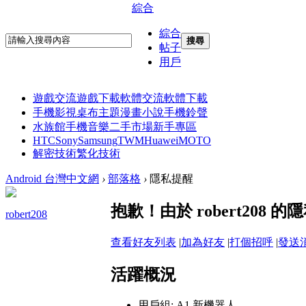
綜合
綜合
搜尋
帖子
用戶
遊戲交流
遊戲下載
軟體交流
軟體下載
手機影視
桌布主題
漫畫小說
手機鈴聲
水族館
手機音樂
二手市場
新手專區
HTC
Sony
Samsung
TWM
Huawei
MOTO
解密技術
繁化技術
Android 台灣中文網
›
部落格
›
隱私提醒
抱歉！由於 robert20
robert208
查看好友列表
|
加為好友
|
打個招呼
|
發送
活躍概況
用戶組:
A1 新機器人