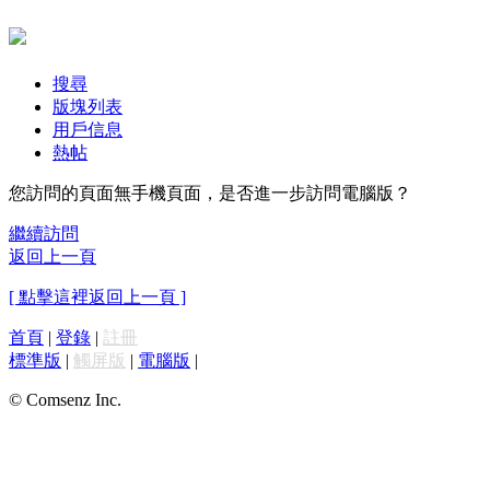
搜尋
版塊列表
用戶信息
熱帖
您訪問的頁面無手機頁面，是否進一步訪問電腦版？
繼續訪問
返回上一頁
[ 點擊這裡返回上一頁 ]
首頁
|
登錄
|
註冊
標準版
|
觸屏版
|
電腦版
|
© Comsenz Inc.