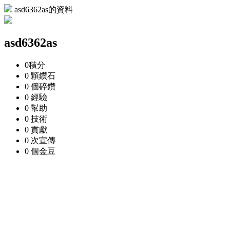
asd6362as的資料
asd6362as
0
積分
0 顆
鑽石
0 個
碎鑽
0
經驗
0
幫助
0
技術
0
貢獻
0 次
宣傳
0 個
金豆