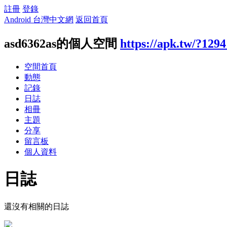
註冊
登錄
Android 台灣中文網
返回首頁
asd6362as的個人空間
https://apk.tw/?129
空間首頁
動態
記錄
日誌
相冊
主題
分享
留言板
個人資料
日誌
還沒有相關的日誌