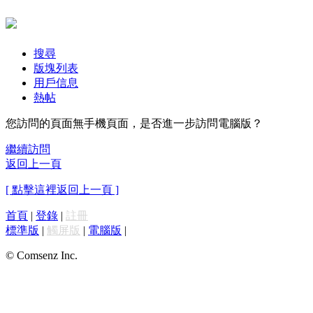
搜尋
版塊列表
用戶信息
熱帖
您訪問的頁面無手機頁面，是否進一步訪問電腦版？
繼續訪問
返回上一頁
[ 點擊這裡返回上一頁 ]
首頁
|
登錄
|
註冊
標準版
|
觸屏版
|
電腦版
|
© Comsenz Inc.