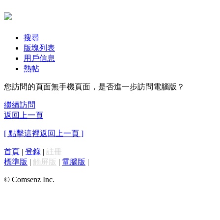
搜尋
版塊列表
用戶信息
熱帖
您訪問的頁面無手機頁面，是否進一步訪問電腦版？
繼續訪問
返回上一頁
[ 點擊這裡返回上一頁 ]
首頁
|
登錄
|
註冊
標準版
|
觸屏版
|
電腦版
|
© Comsenz Inc.