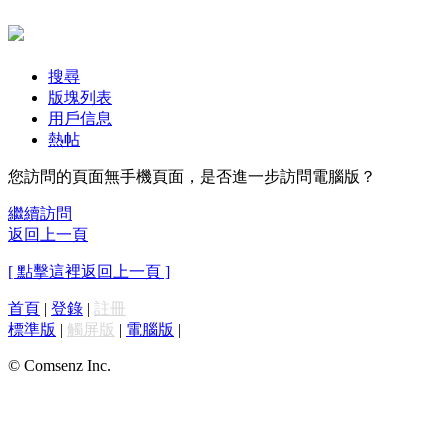
搜尋
版塊列表
用戶信息
熱帖
您訪問的頁面無手機頁面，是否進一步訪問電腦版？
繼續訪問
返回上一頁
[ 點擊這裡返回上一頁 ]
首頁
|
登錄
|
註冊
標準版
|
觸屏版
|
電腦版
|
© Comsenz Inc.