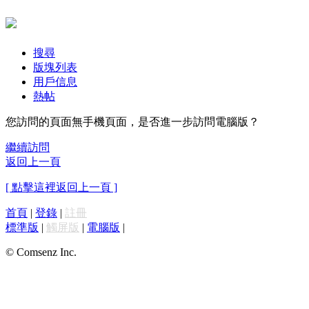
搜尋
版塊列表
用戶信息
熱帖
您訪問的頁面無手機頁面，是否進一步訪問電腦版？
繼續訪問
返回上一頁
[ 點擊這裡返回上一頁 ]
首頁
|
登錄
|
註冊
標準版
|
觸屏版
|
電腦版
|
© Comsenz Inc.