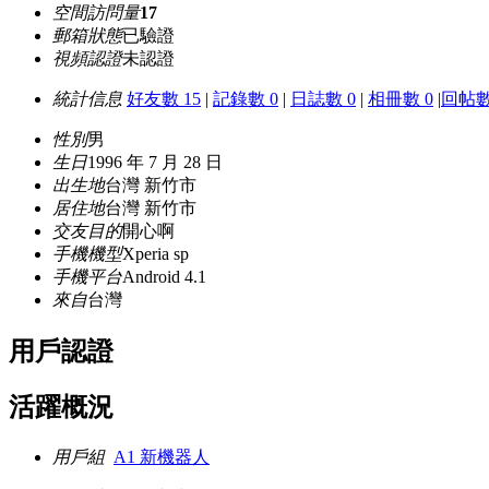
空間訪問量
17
郵箱狀態
已驗證
視頻認證
未認證
統計信息
好友數 15
|
記錄數 0
|
日誌數 0
|
相冊數 0
|
回帖數
性別
男
生日
1996 年 7 月 28 日
出生地
台灣 新竹市
居住地
台灣 新竹市
交友目的
開心啊
手機機型
Xperia sp
手機平台
Android 4.1
來自
台灣
用戶認證
活躍概況
用戶組
A1 新機器人