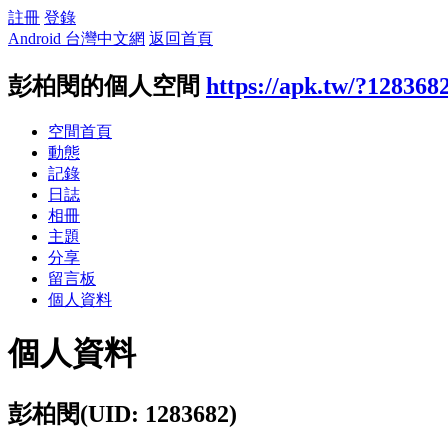
註冊
登錄
Android 台灣中文網
返回首頁
彭柏閔的個人空間
https://apk.tw/?128368
空間首頁
動態
記錄
日誌
相冊
主題
分享
留言板
個人資料
個人資料
彭柏閔
(UID: 1283682)