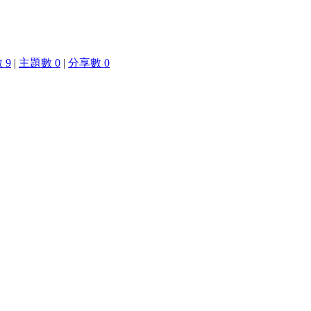
 9
|
主題數 0
|
分享數 0