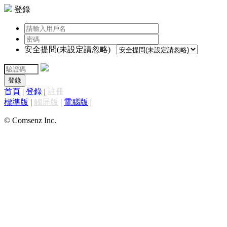
登錄
安全提問(未設定請忽略)
登錄
首頁
|
登錄
|
註冊
標準版
|
觸屏版
|
電腦版
|
© Comsenz Inc.