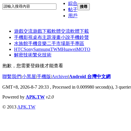
綜合
搜尋
帖子
用戶
遊戲交流
遊戲下載
軟體交流
軟體下載
手機影視
桌布主題
漫畫小說
手機鈴聲
水族館
手機音樂
二手市場
新手專區
HTC
Sony
Samsung
TWM
Huawei
MOTO
解密技術
繁化技術
抱歉，您需要登錄後才能查看
聯繫我們
|
小黑屋
|
手機版
|
Archiver
|
Android 台灣中文網
GMT+8, 2026-8-7 20:33
, Processed in 0.009980 second(s), 3 quer
Powered by
APK.TW
v2.0
© 2013
APK.TW