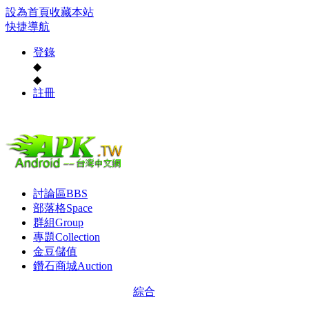
設為首頁
收藏本站
快捷導航
登錄
◆
◆
註冊
討論區
BBS
部落格
Space
群組
Group
專題
Collection
金豆儲值
鑽石商城
Auction
綜合