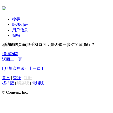
搜尋
版塊列表
用戶信息
熱帖
您訪問的頁面無手機頁面，是否進一步訪問電腦版？
繼續訪問
返回上一頁
[ 點擊這裡返回上一頁 ]
首頁
|
登錄
|
註冊
標準版
|
觸屏版
|
電腦版
|
© Comsenz Inc.