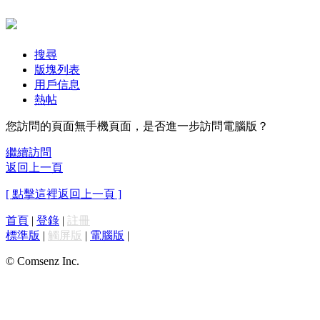
搜尋
版塊列表
用戶信息
熱帖
您訪問的頁面無手機頁面，是否進一步訪問電腦版？
繼續訪問
返回上一頁
[ 點擊這裡返回上一頁 ]
首頁
|
登錄
|
註冊
標準版
|
觸屏版
|
電腦版
|
© Comsenz Inc.