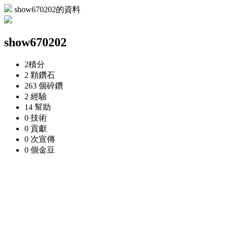
show670202的資料
show670202
2
積分
2 顆
鑽石
263 個
碎鑽
2
經驗
14
幫助
0
技術
0
貢獻
0 次
宣傳
0 個
金豆