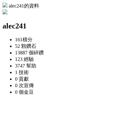
alec241的資料
alec241
161
積分
52 顆
鑽石
13887 個
碎鑽
123
經驗
3747
幫助
1
技術
0
貢獻
0 次
宣傳
0 個
金豆