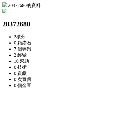
20372680的資料
20372680
2
積分
0 顆
鑽石
7 個
碎鑽
2
經驗
10
幫助
0
技術
0
貢獻
0 次
宣傳
0 個
金豆